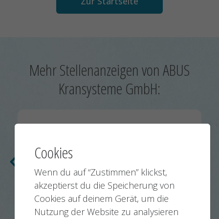
Zur Startseite
Mehr Stellenanzeigen von ABUS
Kransysteme GmbH:
Teamleiter (m/w) Elektromontage
Cookies
Gummersbach
03.07.2026
Wenn du auf “Zustimmen” klickst,
Nächste
Vorherige
akzeptierst du die Speicherung von
Cookies auf deinem Gerät, um die
Nutzung der Website zu analysieren