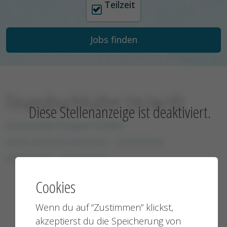
Teilzeit
Finanzbuchhalter (m/w/d)
Diese Stellenanzeige ist deaktiviert.
Automobile Kroppen GmbH
xxxxx xxxxxxxx xxxxxxxx
xxxxxxxxxx
xxxxxxxxxx
xxxxxxxxxx
Cookies
Wenn du auf “Zustimmen” klickst,
akzeptierst du die Speicherung von