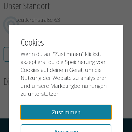
Unser Standort
Leutkirchstraße 63
77723 Gengenbach
Deutschland
Cookies
Wenn du auf “Zustimmen” klickst,
Karte öffnen
akzeptierst du die Speicherung von
Cookies auf deinem Gerät, um die
Nutzung der Website zu analysieren
Dieses Jobangebot teilen
und unsere Marketingbemühungen
zu unterstützen.
Zustimmen
Kontakt
Datenschutz
Impressum
Anpassen