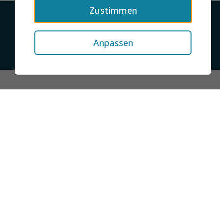
Zustimmen
Kontakt
Datenschutz
Impressum
Anpassen
© 2026 jobMIXER.de, alle Rechte vorbehalten