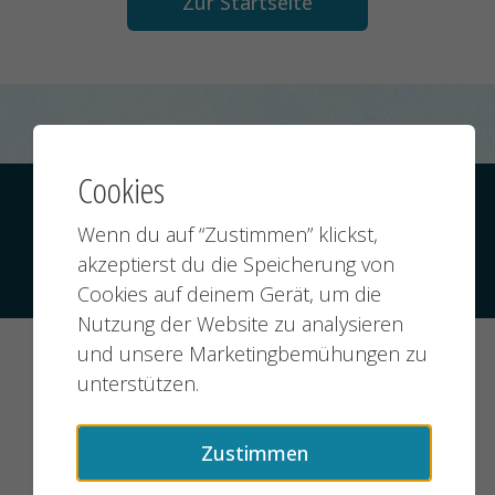
Zur Startseite
Cookies
Kontakt
Datenschutz
Impressum
Wenn du auf “Zustimmen” klickst,
akzeptierst du die Speicherung von
© 2026 jobMIXER.de, alle Rechte vorbehalten
Cookies auf deinem Gerät, um die
Nutzung der Website zu analysieren
und unsere Marketingbemühungen zu
unterstützen.
Zustimmen