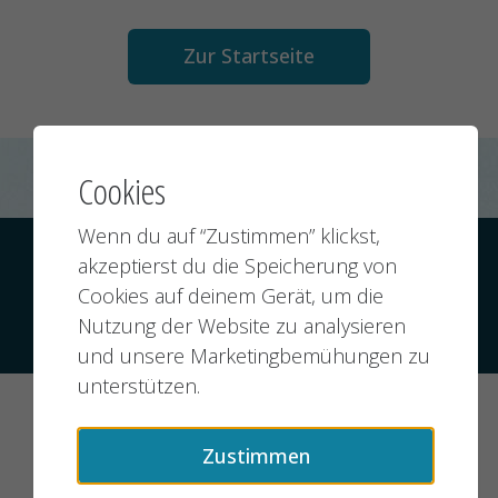
Zur Startseite
Cookies
Wenn du auf “Zustimmen” klickst,
Kontakt
Datenschutz
Impressum
akzeptierst du die Speicherung von
Cookies auf deinem Gerät, um die
Nutzung der Website zu analysieren
© 2026 jobMIXER.de, alle Rechte vorbehalten
und unsere Marketingbemühungen zu
unterstützen.
Zustimmen