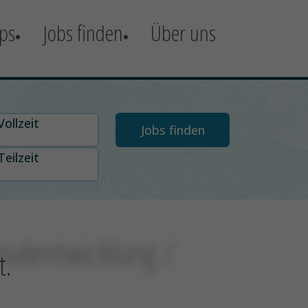
ps
Jobs finden
Über uns
t auswählen
Vollzeit
Teilzeit
nalentwicklung /
t.