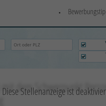
Bewerbungstip
Arbeitszei
) mit dem Schwerpunkt Perso
Diese Stellenanzeige ist deaktivier
g