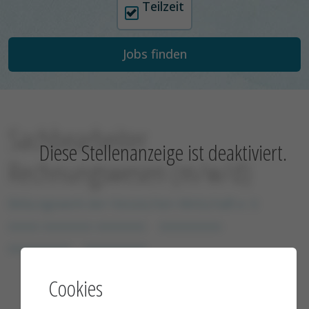
Teilzeit
Sachbearbeiter
Diese Stellenanzeige ist deaktiviert.
Rechnungswesen (m/w/d)
Bildungswerk der Hessischen Wirtschaft e. V.
xxxxx xxxxxxxx xxxxxxxx
xxxxxxxxxx
xxxxxxxxxx
xxxxxxxxxx
Cookies