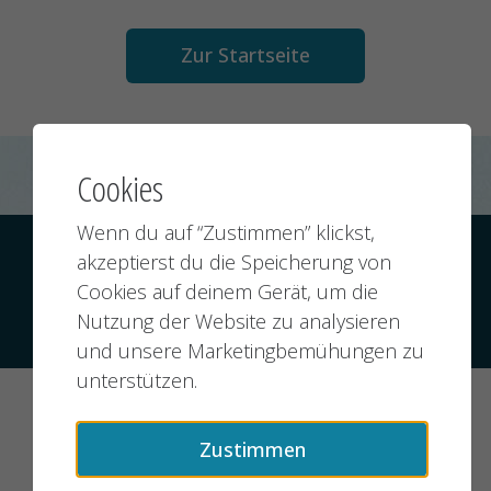
Zur Startseite
Cookies
Wenn du auf “Zustimmen” klickst,
Kontakt
Datenschutz
Impressum
akzeptierst du die Speicherung von
Cookies auf deinem Gerät, um die
Nutzung der Website zu analysieren
© 2026 jobMIXER.de, alle Rechte vorbehalten
und unsere Marketingbemühungen zu
unterstützen.
Zustimmen