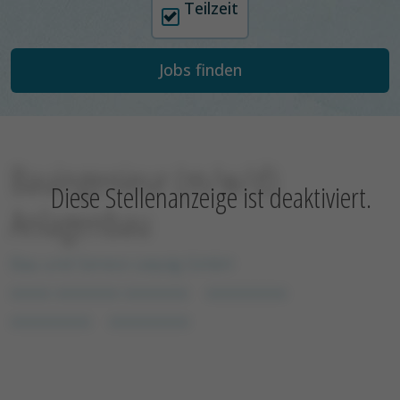
Teilzeit
Bauingenieur (m/w/d)
Diese Stellenanzeige ist deaktiviert.
Anlagenbau
Bau und Service Leipzig GmbH
xxxxx xxxxxxxx xxxxxxxx
xxxxxxxxxx
xxxxxxxxxx
xxxxxxxxxx