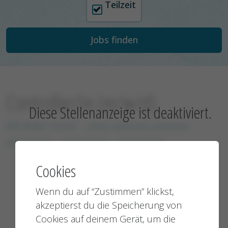
Teilzeit
Controller/in (m/w/d)
Diese Stellenanzeige ist deaktiviert.
BW Water GmbH
xxxxx xxxxxxxx xxxxxxxx
xxxxxxxxxx
xxxxxxxxxx
xxxxxxxxxx
Cookies
Wenn du auf “Zustimmen” klickst,
akzeptierst du die Speicherung von
Zur Startseite
Cookies auf deinem Gerät, um die