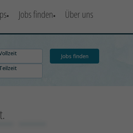
ps
Jobs finden
Über uns
t auswählen
Vollzeit
Teilzeit
t.
xxxxx
xxxxxxxxxx