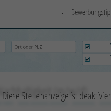
Bewerbungstip
Arbeitszei
Nachhaltigkeit (m/w/d)
Diese Stellenanzeige ist deaktivier
in mbH
xxxxx xxxxxxxx xxxxxxxx
xxxxxxxxxx
xxxxx