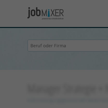
Manager Strategie + 
EGN Entsorgungsgesellschaft Niederrhe