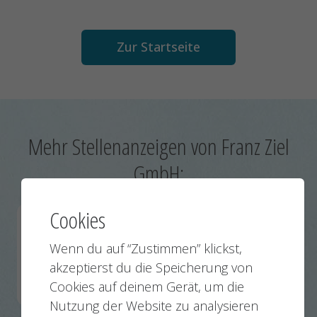
Zur Startseite
Mehr Stellenanzeigen von Franz Ziel
GmbH:
Cookies
Konstruktionstechniker (m/w/d) - Fachrichtung
Wenn du auf “Zustimmen” klickst,
Maschinenbau
akzeptierst du die Speicherung von
Billerbeck
13.07.2026
Cookies auf deinem Gerät, um die
Nutzung der Website zu analysieren