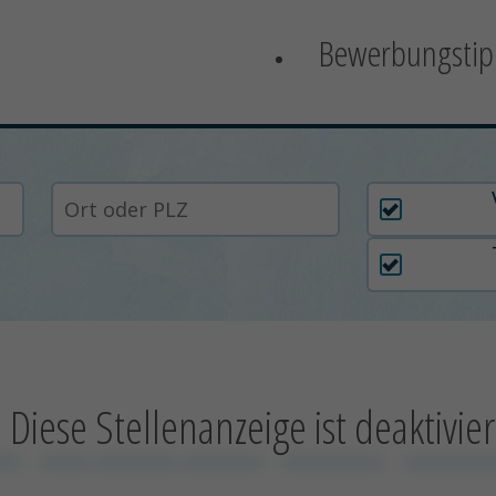
Bewerbungstip
Arbeitszei
Diese Stellenanzeige ist deaktivier
KG
xxxxx xxxxxxxx xxxxxxxx
xxxxxxxxxx
xxxxxxxxx