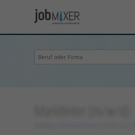
Marktleiter (m/w/d)
Kaufhaus Rolf Wreesmann GmbH & Co. 