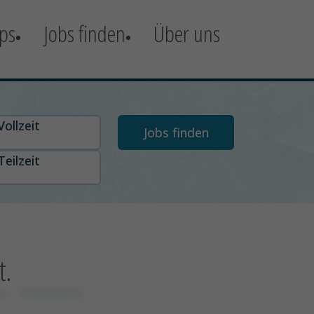
ps
Jobs finden
Über uns
t auswählen
Vollzeit
Teilzeit
t.
x
xxxxxxxxxx