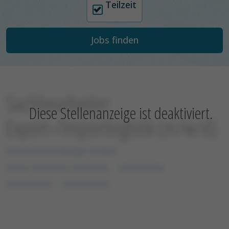
Teilzeit
Sachbearbeiter
Diese Stellenanzeige ist deaktiviert.
Export-/Importlogistik (m/w/d)
Kermi Duschdesign GmbH
xxxxx xxxxxxxx xxxxxxxx
xxxxxxxxxx
xxxxxxxxxx
xxxxxxxxxx