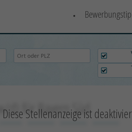
Bewerbungstip
Arbeitszei
w/d) für Bayern Süd
Diese Stellenanzeige ist deaktivier
 xxxxxxxx
xxxxxxxxxx
xxxxxxxxxx
xxxxxxxxxx