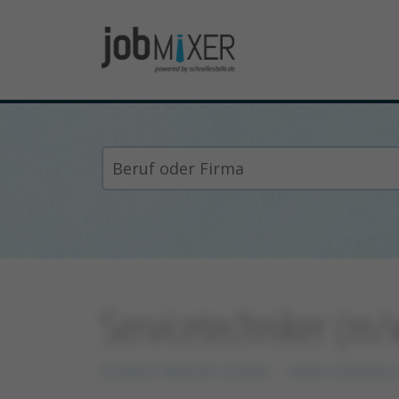
Servicetechniker (m/
Küpper-Weisser GmbH
xxxxx xxxxxxxx