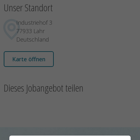
Unser Standort
Industriehof 3
77933 Lahr
Deutschland
Karte öffnen
Dieses Jobangebot teilen