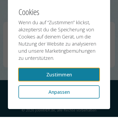
Mehr Stellenanzeigen von Michels
Trenchless GmbH:
Cookies
Wenn du auf “Zustimmen” klickst,
akzeptierst du die Speicherung von
Projektingenieur /Jungbauleiter (m/w/d)
Cookies auf deinem Gerät, um die
Walldorf, Würzburg, Eisenach,
Nutzung der Website zu analysieren
Meiningen, Erfurt, Fulda
und unsere Marketingbemühungen
06.07.2026
zu unterstützen.
Zustimmen
Kontakt
Datenschutz
Impressum
Anpassen
© 2026 jobMIXER.de, alle Rechte vorbehalten