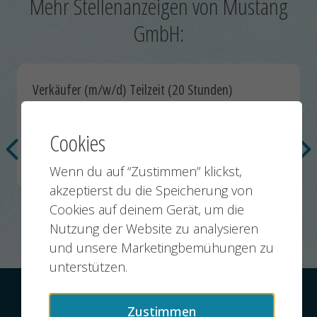
Mehr Stellenanzeigen von Mustang
GmbH:
Verkäufer (m/w/d) Teilzeit (20 Stunden)
Quereinsteiger/in Seemax Outlet Center Radolfzell
Cookies
Radolfzell am Bodensee
10.03.2026
Wenn du auf “Zustimmen” klickst,
Nächste
Vorherige
akzeptierst du die Speicherung von
Cookies auf deinem Gerät, um die
Nutzung der Website zu analysieren
und unsere Marketingbemühungen zu
unterstützen.
Kontakt
Datenschutz
Impressum
Zustimmen