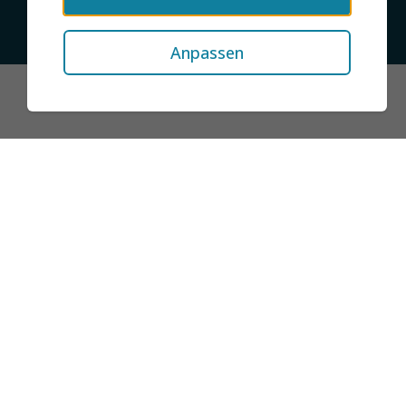
© 2026 jobMIXER.de, alle Rechte vorbehalten
Anpassen