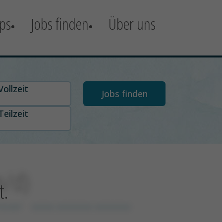
ps
Jobs finden
Über uns
t auswählen
Vollzeit
Teilzeit
m/d)
t.
nover
xxxxx xxxxxxxx xxxxxxxx