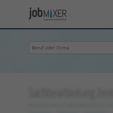
Sachbearbeitung Zen
Niedersächsische Landesbehörde für St