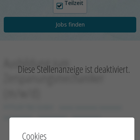
Teilzeit
Ausbildung zum
Diese Stellenanzeige ist deaktiviert.
Zerspanungsmechaniker
(m/w/d)
PITTLER T&S GmbH
xxxxx xxxxxxxx xxxxxxxx
xxxxxxxxxx
xxxxxxxxxx
xxxxxxxxxx
Cookies