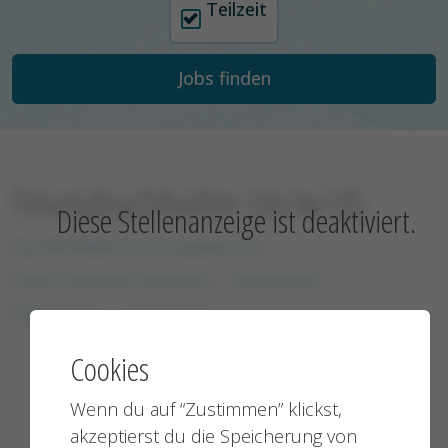
Teilzeit
Finanzbuchhalter (m/w/d)
Diese Stellenanzeige ist deaktiviert.
QUARTERBACK Immobilien AG
xxxxx xxxxxxxx xxxxxxxx
xxxxxxxxxx
xxxxxxxxxx
xxxxxxxxxx
Cookies
Wenn du auf “Zustimmen” klickst,
akzeptierst du die Speicherung von