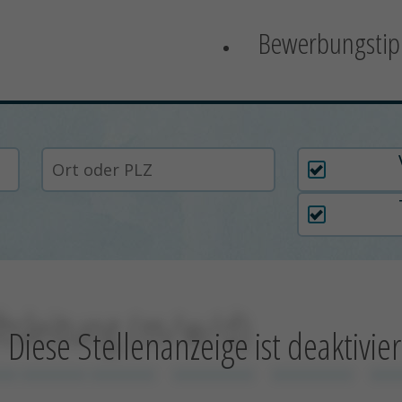
Bewerbungstip
Arbeitszei
ftsleitung (m/w/d)
Diese Stellenanzeige ist deaktivier
xx xxxxxxxx xxxxxxxx
xxxxxxxxxx
xxxxxxxxxx
xxx