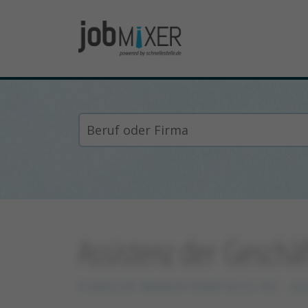
Assistenz der Geschä
S.I.M.E.O.N. Medical GmbH & Co. KG
xxx