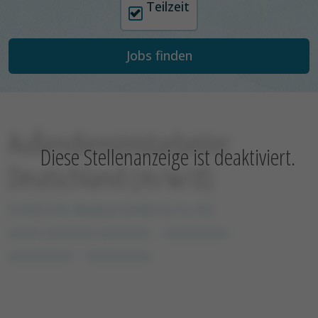
Teilzeit
Außendienstmitarbeiter
Diese Stellenanzeige ist deaktiviert.
Deutschland (m/w/d)
S.I.M.E.O.N. Medical GmbH & Co. KG
xxxxx xxxxxxxx xxxxxxxx
xxxxxxxxxx
xxxxxxxxxx
xxxxxxxxxx