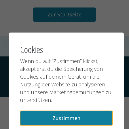
Zur Startseite
Cookies
Wenn du auf “Zustimmen” klickst,
Kontakt
Datenschutz
Impressum
akzeptierst du die Speicherung von
Cookies auf deinem Gerät, um die
Nutzung der Website zu analysieren
© 2026 jobMIXER.de, alle Rechte vorbehalten
und unsere Marketingbemühungen zu
unterstützen.
Zustimmen