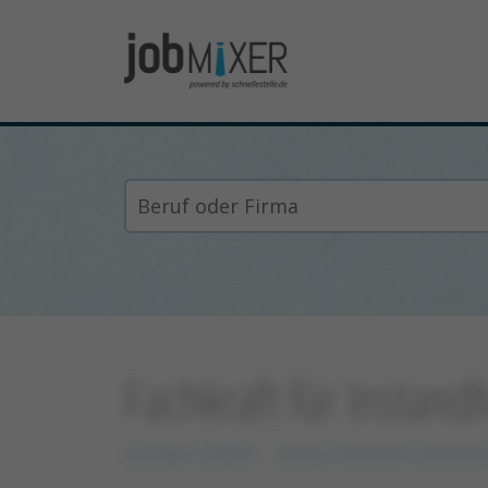
Fachkraft für Instan
sonnen GmbH
xxxxx xxxxxxxx xxxxxxx