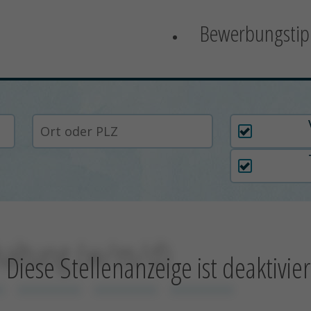
Bewerbungstip
Arbeitszei
dhaltung (w/m/d)
Diese Stellenanzeige ist deaktivier
x
xxxxxxxxxx
xxxxxxxxxx
xxxxxxxxxx