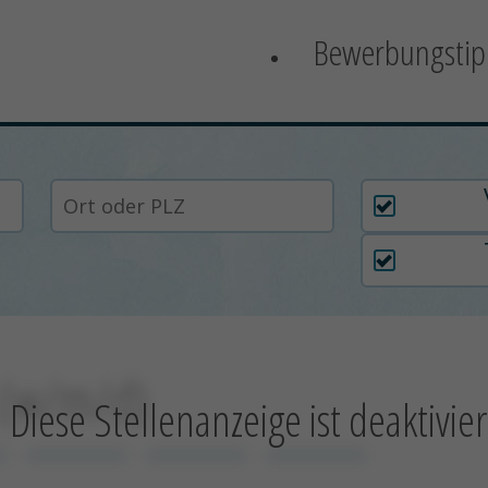
Bewerbungstip
Arbeitszei
t (w/m/d)
Diese Stellenanzeige ist deaktivier
x
xxxxxxxxxx
xxxxxxxxxx
xxxxxxxxxx