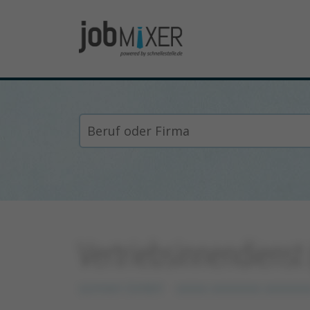
Vertriebsinnendiens
sonnen GmbH
xxxxx xxxxxxxx xxxxxxx