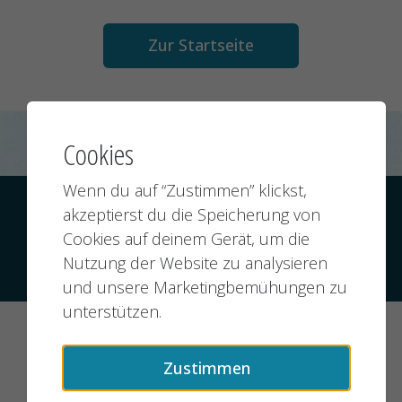
Zur Startseite
Cookies
Wenn du auf “Zustimmen” klickst,
Kontakt
Datenschutz
Impressum
akzeptierst du die Speicherung von
Cookies auf deinem Gerät, um die
Nutzung der Website zu analysieren
© 2026 jobMIXER.de, alle Rechte vorbehalten
und unsere Marketingbemühungen zu
unterstützen.
Zustimmen