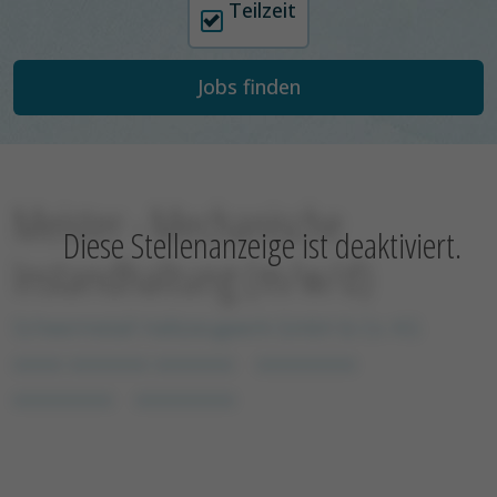
Teilzeit
Meister - Mechanische
Diese Stellenanzeige ist deaktiviert.
Instandhaltung (m/w/d)
Schwermetall Halbzeugwerk GmbH & Co. KG
xxxxx xxxxxxxx xxxxxxxx
xxxxxxxxxx
xxxxxxxxxx
xxxxxxxxxx