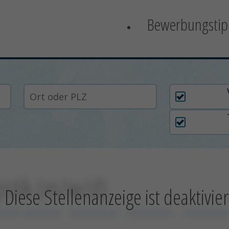
Bewerbungstip
Arbeitszei
gistik (m/w/d)
Diese Stellenanzeige ist deaktivier
xxxxx xxxxxxxx
xxxxxxxxxx
xxxxxxxxxx
xxxxxxxxxx