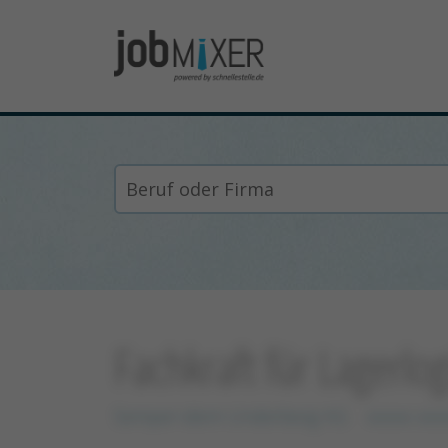
Fachkraft für Lagerlo
Semper idem Underberg AG
xxxxx xxx