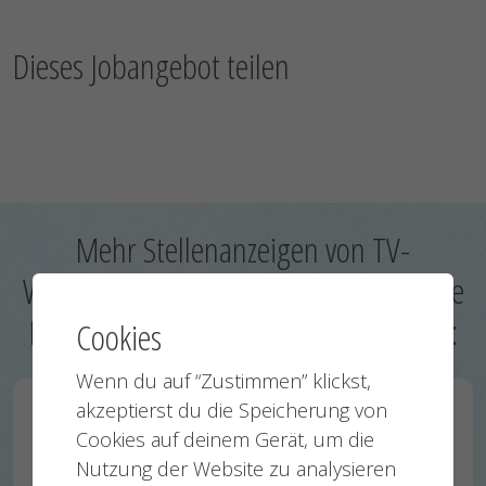
Dieses Jobangebot teilen
Mehr Stellenanzeigen von TV-
Wartezimmer Gesellschaft für moderne
Kommunikation MSM GmbH & Co. KG:
Cookies
Wenn du auf “Zustimmen” klickst,
akzeptierst du die Speicherung von
Vertriebsmitarbeiter Außendienst (m/w/d)
Cookies auf deinem Gerät, um die
Hamburg, Neubrandenburg, Köln,
Nutzung der Website zu analysieren