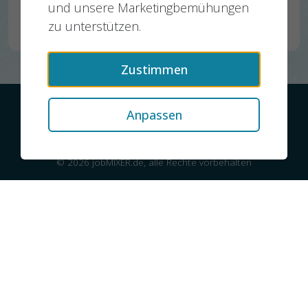
Würzburg, Erfurt
und unsere Marketingbemühungen
08.07.2026
zu unterstützen.
Zustimmen
Kontakt
Datenschutz
Impressum
Anpassen
© 2026 jobMIXER.de, alle Rechte vorbehalten