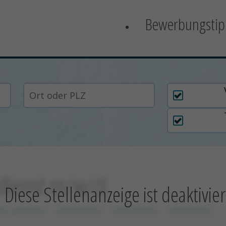
Bewerbungstip
Arbeitszei
dienst m/w/d
Diese Stellenanzeige ist deaktivier
xx xxxxxxxx
xxxxxxxxxx
xxxxxxxxxx
xxxxxxxxxx