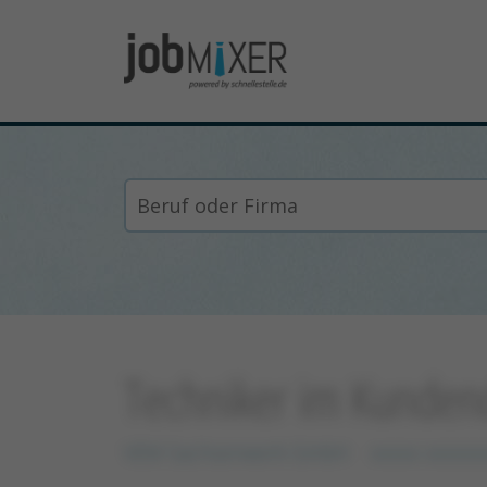
Techniker im Kunden
VEM Sachsenwerk GmbH
xxxxx xxxxxx