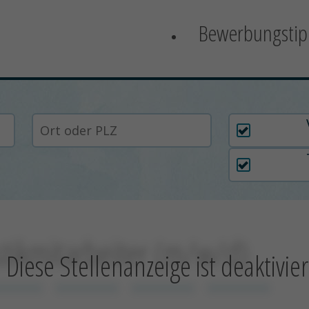
Bewerbungstip
Arbeitszei
tikmitarbeiter (m/w/d)
Diese Stellenanzeige ist deaktivier
xxxxxxxx
xxxxxxxxxx
xxxxxxxxxx
xxxxxxxxxx