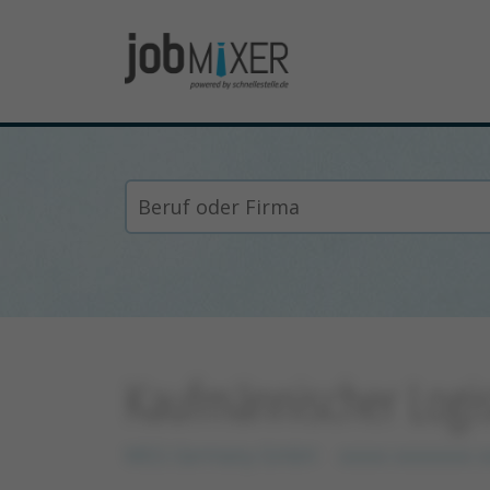
Kaufmännischer Logis
WEG Germany GmbH
xxxxx xxxxxxxx 