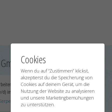
Cookies
y GmbH:
Wenn du auf “Zustimmen” klickst,
akzeptierst du die Speicherung von
rbeiter Vertriebsinnendienst
Ingenieur/Technik
Cookies auf deinem Gerät, um die
Nutzung der Website zu analysieren
/d) im Bereich Zoll & Export
technischen Vertri
und unsere Marketingbemühungen
Kerpen
25.06.2026
Kerpen
Nächste
zu unterstützen.