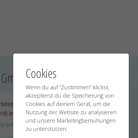
Cookies
y GmbH:
Wenn du auf “Zustimmen” klickst,
akzeptierst du die Speicherung von
rbeiter Vertriebsinnendienst
Ingenieur/Technik
Cookies auf deinem Gerät, um die
Nutzung der Website zu analysieren
/d) im Bereich Zoll & Export
technischen Vertri
und unsere Marketingbemühungen
Kerpen
25.06.2026
Kerpen
Nächste
zu unterstützen.