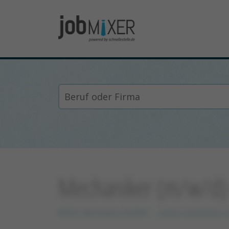
Mechaniker (m/w/d) Q
WEG Germany GmbH
xxxxx xxxxxxxx 