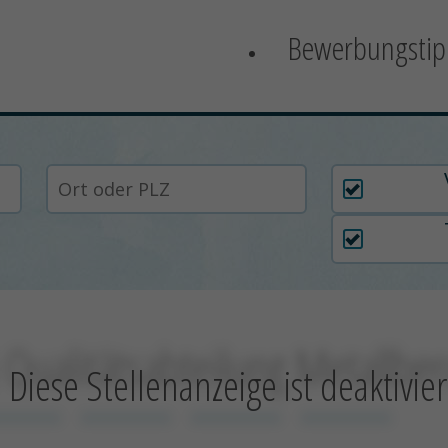
Bewerbungstip
Arbeitszei
ualitätsabteilung Metallber
Diese Stellenanzeige ist deaktivier
xxxxxxxx
xxxxxxxxxx
xxxxxxxxxx
xxxxxxxxxx