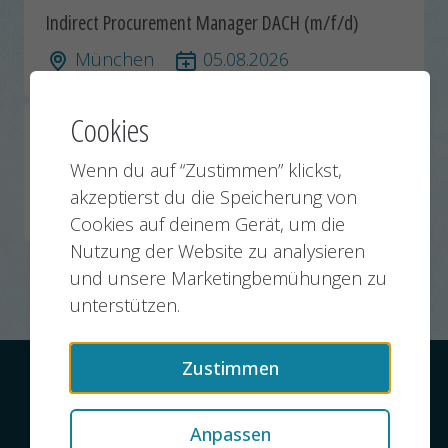
Indirect Procurement Manager DACH (m/f/d)
München
05.08.2026
Cookies
Acquisition Manager (Deals & Transactions)
(m/w/d)
Wenn du auf “Zustimmen” klickst,
akzeptierst du die Speicherung von
München
06.08.2026
Cookies auf deinem Gerät, um die
Nutzung der Website zu analysieren
und unsere Marketingbemühungen zu
unterstützen.
Zustimmen
Kontakt
Datenschutz
Impressum
Anpassen