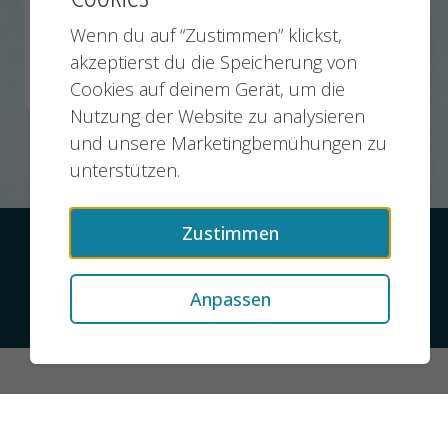
Kundenbetreuer / Account Manager / Recruiter im
Gesundheitswesen (m/w/d)
Wenn du auf “Zustimmen” klickst,
akzeptierst du die Speicherung von
Petershagen
03.07.2026
Cookies auf deinem Gerät, um die
Nutzung der Website zu analysieren
und unsere Marketingbemühungen zu
unterstützen.
Zustimmen
Kontakt
Datenschutz
Impressum
Anpassen
© 2026 jobMIXER.de, alle Rechte vorbehalten