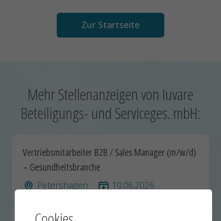
Zur Startseite
Mehr Stellenanzeigen von Iuvare
Beteiligungs- und Serviceges. mbH:
Vertriebsmitarbeiter B2B / Sales Manager (m/w/d)
– Gesundheitsbranche
Petershagen
10.06.2026
Cookies