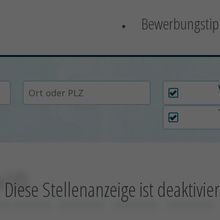
Bewerbungstip
Arbeitszei
w/d)
Diese Stellenanzeige ist deaktivier
xxx xxxxxxxx
xxxxxxxxxx
xxxxxxxxxx
xxxxxxxxxx