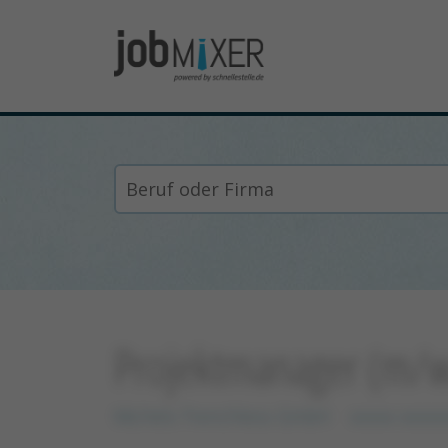
Projektmanager (m/
Michels Trenchless GmbH
xxxxx xxxxx